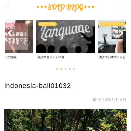
稼ぐ
初心者の英語
海外で日本のテレビ
の作り方講座
英語学習サイト40選
海外で日本のテレビ
indonesia-bali01032
2018年3月16日