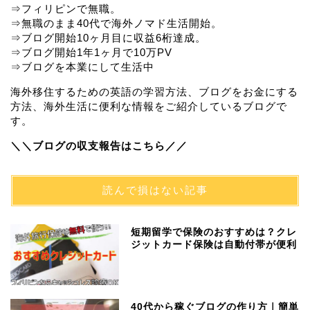
⇒フィリピンで無職。
⇒無職のまま40代で海外ノマド生活開始。
⇒ブログ開始10ヶ月目に収益6桁達成。
⇒ブログ開始1年1ヶ月で10万PV
⇒ブログを本業にして生活中
海外移住するための英語の学習方法、ブログをお金にする
方法、海外生活に便利な情報をご紹介しているブログで
す。
＼＼ブログの収支報告はこちら／／
読んで損はない記事
短期留学で保険のおすすめは？クレ
ジットカード保険は自動付帯が便利
40代から稼ぐブログの作り方｜簡単