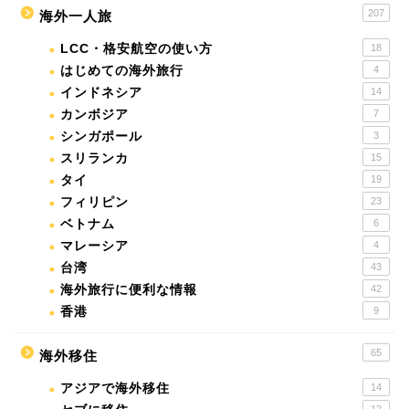
207
海外一人旅
LCC・格安航空の使い方
18
はじめての海外旅行
4
インドネシア
14
カンボジア
7
シンガポール
3
スリランカ
15
タイ
19
フィリピン
23
ベトナム
6
マレーシア
4
台湾
43
海外旅行に便利な情報
42
香港
9
65
海外移住
アジアで海外移住
14
12