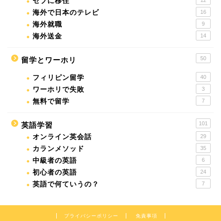
セブに移住
海外で日本のテレビ
16
海外就職
9
海外送金
14
50
留学とワーホリ
フィリピン留学
40
ワーホリで失敗
3
無料で留学
7
101
英語学習
オンライン英会話
29
カランメソッド
35
中級者の英語
6
初心者の英語
24
英語で何ていうの？
7
プライバシーポリシー
免責事項