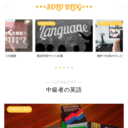
稼ぐ
初心者の英語
海外で日本のテレビ
の作り方講座
英語学習サイト40選
海外で日本のテレビ
― CATEGORY ―
中級者の英語
中級者の英語