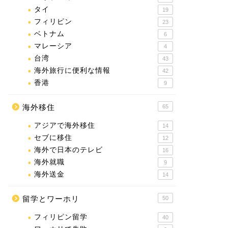
タイ
19
フィリピン
23
ベトナム
6
マレーシア
4
台湾
43
海外旅行に便利な情報
42
香港
9
海外移住
65
アジアで海外移住
14
セブに移住
12
海外で日本のテレビ
16
海外就職
9
海外送金
14
留学とワーホリ
50
フィリピン留学
40