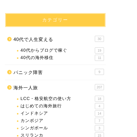
カテゴリー
40代で人生変える
30
40代からブログで稼ぐ
19
40代の海外移住
11
パニック障害
9
海外一人旅
207
LCC・格安航空の使い方
18
はじめての海外旅行
4
インドネシア
14
カンボジア
7
シンガポール
3
スリランカ
15