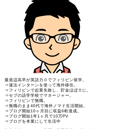
最底辺高卒が英語力０でフィリピン留学。
⇒違法インターンを使って海外移住。
⇒フィリピンで起業失敗し、貯金ほぼ０に。
⇒セブの語学学校でマネージャー。
⇒フィリピンで無職。
⇒無職のまま40代で海外ノマド生活開始。
⇒ブログ開始10ヶ月目に収益6桁達成。
⇒ブログ開始1年1ヶ月で10万PV
⇒ブログを本業にして生活中