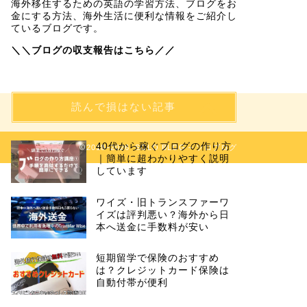
海外移住するための英語の学習方法、ブログをお
金にする方法、海外生活に便利な情報をご紹介し
ているブログです。
＼＼ブログの収支報告はこちら／／
読んで損はない記事
40代から稼ぐブログの作り方
2018–2026 SOLO BLOG – ソロブログ
｜簡単に超わかりやすく説明
しています
ワイズ・旧トランスファーワ
イズは評判悪い？海外から日
本へ送金に手数料が安い
短期留学で保険のおすすめ
は？クレジットカード保険は
自動付帯が便利