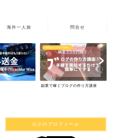
海外一人旅
問合せ
40代からブログで稼ぐ
初心者の英語
副業で稼ぐブログの作り方講座
英語学習サイト
ロクのプロフィール