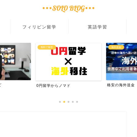
フィリピン留学
英語学習
無料で留学
海外送金
ビ
格安の海外送金
0円留学からノマド