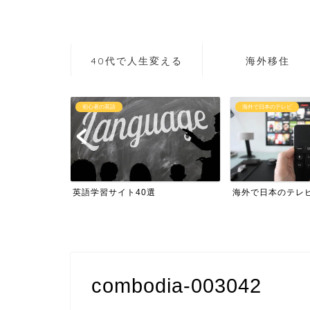
40代で人生変える
海外移住
初心者の英語
海外で日本のテレビ
作り方講座
英語学習サイト40選
海外で日本のテレ
combodia-003042