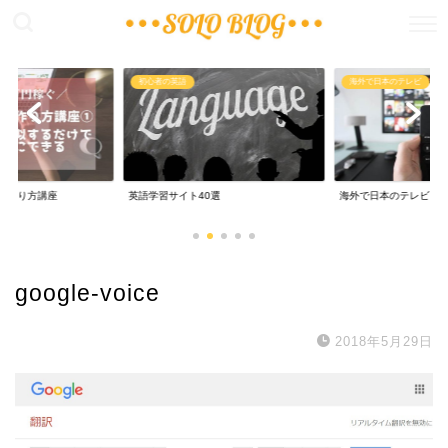
稼ぐ
初心者の英語
海外で日本のテレビ
の作り方講座
英語学習サイト40選
海外で日本のテレビ
google-voice
2018年5月29日