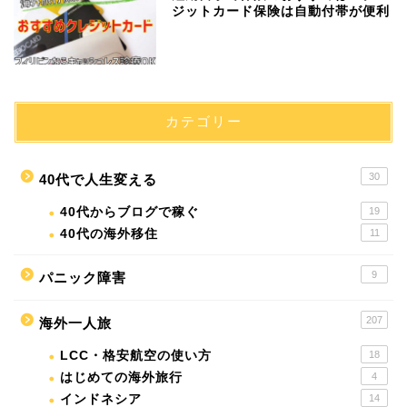
ジットカード保険は自動付帯が便利
カテゴリー
30
40代で人生変える
40代からブログで稼ぐ
19
40代の海外移住
11
9
パニック障害
207
海外一人旅
LCC・格安航空の使い方
18
はじめての海外旅行
4
インドネシア
14