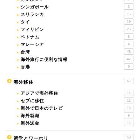
シンガポール
3
スリランカ
15
タイ
19
フィリピン
23
ベトナム
6
マレーシア
4
台湾
43
海外旅行に便利な情報
42
香港
9
65
海外移住
アジアで海外移住
14
セブに移住
12
海外で日本のテレビ
16
海外就職
9
海外送金
14
50
留学とワーホリ