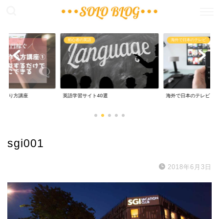
稼ぐ
初心者の英語
海外で日本のテレビ
の作り方講座
英語学習サイト40選
海外で日本のテレビ
sgi001
2018年6月3日