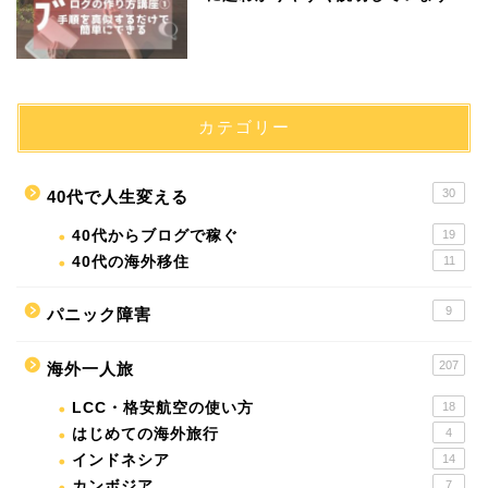
カテゴリー
30
40代で人生変える
40代からブログで稼ぐ
19
40代の海外移住
11
9
パニック障害
207
海外一人旅
LCC・格安航空の使い方
18
はじめての海外旅行
4
インドネシア
14
カンボジア
7