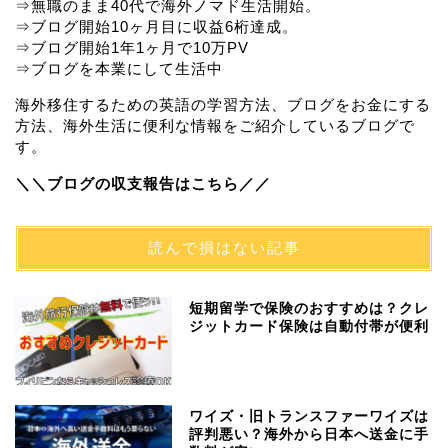
⇒無職のまま40代で海外ノマド生活開始。
⇒ブログ開始10ヶ月目に収益6桁達成。
⇒ブログ開始1年1ヶ月で10万PV
⇒ブログを本業にして生活中
海外移住するための英語の学習方法、ブログをお金にする
方法、海外生活に便利な情報をご紹介しているブログで
す。
＼＼ブログの収支報告はこちら／／
読んで損はない記事
短期留学で保険のおすすめは？クレ
ジットカード保険は自動付帯が便利
ワイズ・旧トランスファーワイズは
評判悪い？海外から日本へ送金に手