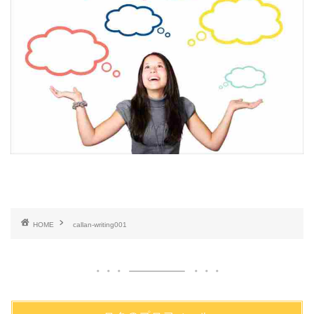
HOME
callan-writing001