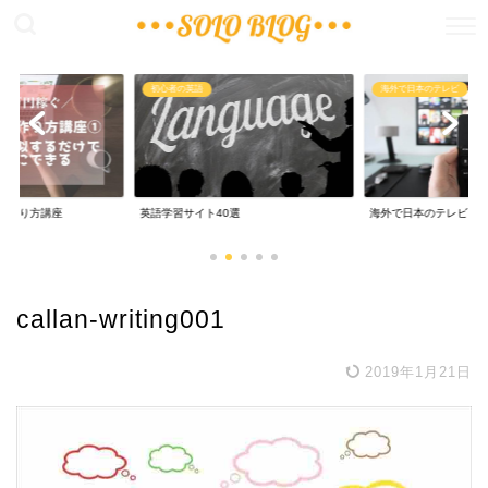
稼ぐ
初心者の英語
海外で日本のテレビ
の作り方講座
英語学習サイト40選
海外で日本のテレビ
callan-writing001
2019年1月21日