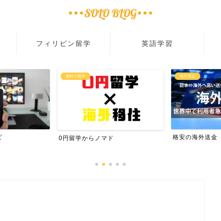
フィリピン留学
英語学習
無料で留学
海外送金
ビ
格安の海外送金
0円留学からノマド