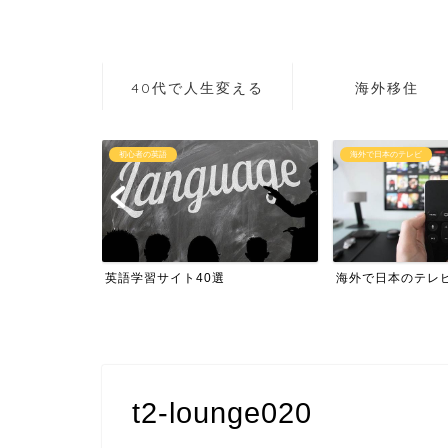
40代で人生変える
海外移住
初心者の英語
海外で日本のテレビ
作り方講座
英語学習サイト40選
海外で日本のテレ
t2-lounge020