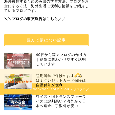
海外移住するための英語の学習方法、ブログをお
金にする方法、海外生活に便利な情報をご紹介し
ているブログです。
＼＼ブログの収支報告はこちら／／
読んで損はない記事
40代から稼ぐブログの作り方
｜簡単に超わかりやすく説明
しています
短期留学で保険のおすすめ
は？クレジットカード保険は
自動付帯が便利
2018–2026 SOLO BLOG – ソロブログ
ワイズ・旧トランスファーワ
イズは評判悪い？海外から日
本へ送金に手数料が安い