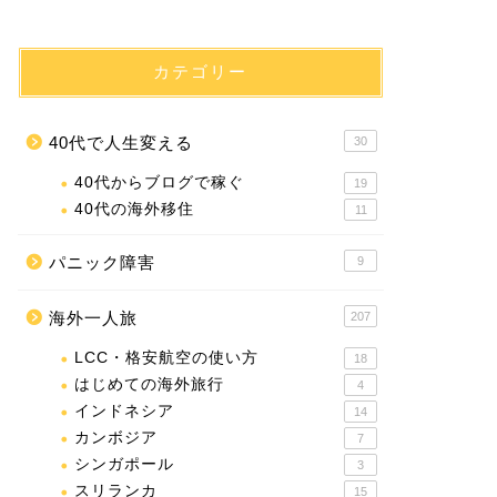
カテゴリー
40代で人生変える
30
40代からブログで稼ぐ
19
40代の海外移住
11
パニック障害
9
海外一人旅
207
LCC・格安航空の使い方
18
はじめての海外旅行
4
インドネシア
14
カンボジア
7
シンガポール
3
スリランカ
15