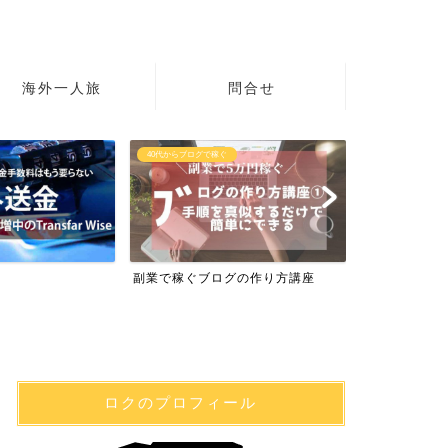
海外一人旅
問合せ
40代からブログで稼ぐ
初心者の英語
副業で稼ぐブログの作り方講座
英語学習サイト
ロクのプロフィール