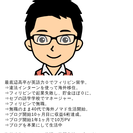
最底辺高卒が英語力０でフィリピン留学。
⇒違法インターンを使って海外移住。
⇒フィリピンで起業失敗し、貯金ほぼ０に。
⇒セブの語学学校でマネージャー。
⇒フィリピンで無職。
⇒無職のまま40代で海外ノマド生活開始。
⇒ブログ開始10ヶ月目に収益6桁達成。
⇒ブログ開始1年1ヶ月で10万PV
⇒ブログを本業にして生活中