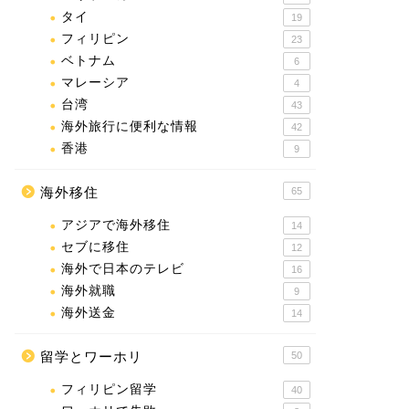
タイ
19
フィリピン
23
ベトナム
6
マレーシア
4
台湾
43
海外旅行に便利な情報
42
香港
9
海外移住
65
アジアで海外移住
14
セブに移住
12
海外で日本のテレビ
16
海外就職
9
海外送金
14
留学とワーホリ
50
フィリピン留学
40