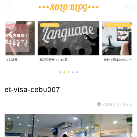
稼ぐ
初心者の英語
海外で日本のテレビ
の作り方講座
英語学習サイト40選
海外で日本のテレビ
et-visa-cebu007
2019年1月15日