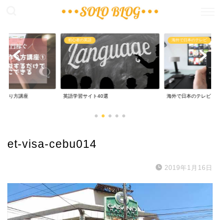
稼ぐ
初心者の英語
海外で日本のテレビ
の作り方講座
英語学習サイト40選
海外で日本のテレビ
et-visa-cebu014
2019年1月16日