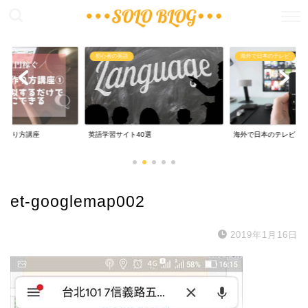
稼ぐ
初心者の英語
海外で日本のテレビ
の作り方講座
英語学習サイト40選
海外で日本のテレビ
et-googlemap002
2019年1月16日