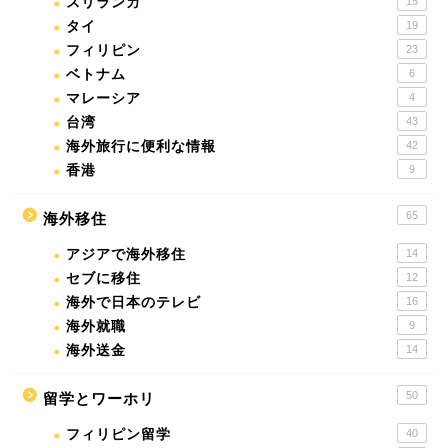
スリランカ
15
タイ
19
フィリピン
23
ベトナム
6
マレーシア
4
台湾
43
海外旅行に便利な情報
42
香港
9
65
海外移住
アジアで海外移住
14
セブに移住
12
海外で日本のテレビ
16
海外就職
9
海外送金
14
50
留学とワーホリ
フィリピン留学
40