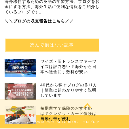
海外移住するための英語の学習方法、ブログをお
金にする方法、海外生活に便利な情報をご紹介し
ているブログです。
＼＼ブログの収支報告はこちら／／
読んで損はない記事
ワイズ・旧トランスファーワ
イズは評判悪い？海外から日
本へ送金に手数料が安い
40代から稼ぐブログの作り方
｜簡単に超わかりやすく説明
しています
短期留学で保険のおすすめ
は？クレジットカード保険は
自動付帯が便利
2018–2026 SOLO BLOG – ソロブログ