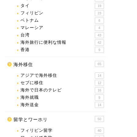
タイ
19
フィリピン
23
ベトナム
6
マレーシア
4
台湾
43
海外旅行に便利な情報
42
香港
9
海外移住
65
アジアで海外移住
14
セブに移住
12
海外で日本のテレビ
16
海外就職
9
海外送金
14
留学とワーホリ
50
フィリピン留学
40