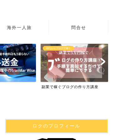
海外一人旅
問合せ
40代からブログで稼ぐ
初心者の英語
副業で稼ぐブログの作り方講座
英語学習サイト
ロクのプロフィール