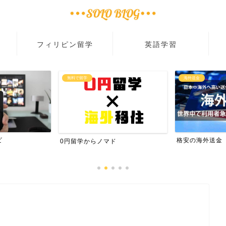
フィリピン留学
英語学習
無料で留学
海外送金
ビ
格安の海外送金
0円留学からノマド