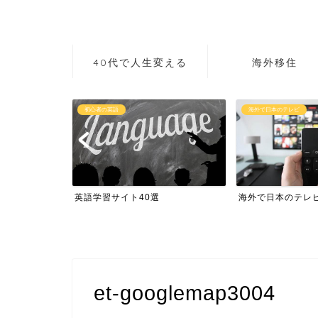
40代で人生変える
海外移住
初心者の英語
海外で日本のテレビ
作り方講座
英語学習サイト40選
海外で日本のテレ
et-googlemap3004