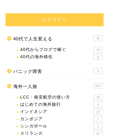
カテゴリー
40代で人生変える
30
40代からブログで稼ぐ
19
40代の海外移住
11
パニック障害
9
海外一人旅
207
LCC・格安航空の使い方
18
はじめての海外旅行
4
インドネシア
14
カンボジア
7
シンガポール
3
スリランカ
15