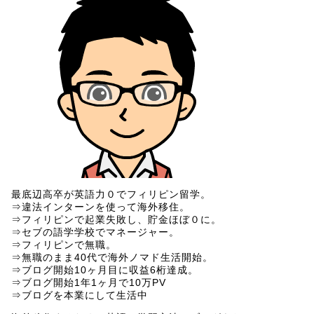
最底辺高卒が英語力０でフィリピン留学。
⇒違法インターンを使って海外移住。
⇒フィリピンで起業失敗し、貯金ほぼ０に。
⇒セブの語学学校でマネージャー。
⇒フィリピンで無職。
⇒無職のまま40代で海外ノマド生活開始。
⇒ブログ開始10ヶ月目に収益6桁達成。
⇒ブログ開始1年1ヶ月で10万PV
⇒ブログを本業にして生活中