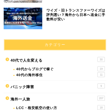
ワイズ・旧トランスファーワイズは
評判悪い？海外から日本へ送金に手
数料が安い
カテゴリー
30
40代で人生変える
40代からブログで稼ぐ
19
40代の海外移住
11
9
パニック障害
207
海外一人旅
LCC・格安航空の使い方
18