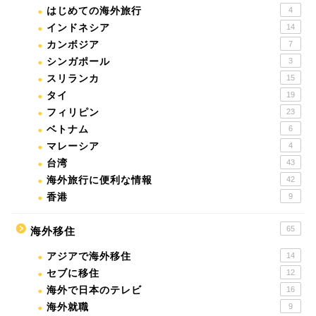
はじめての海外旅行
4
インドネシア
14
カンボジア
7
シンガポール
3
スリランカ
15
タイ
19
フィリピン
23
ベトナム
6
マレーシア
4
台湾
43
海外旅行に便利な情報
42
香港
9
65
海外移住
アジアで海外移住
14
セブに移住
12
海外で日本のテレビ
16
海外就職
9