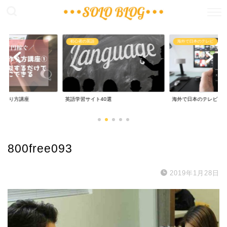
稼ぐ
初心者の英語
海外で日本のテレビ
の作り方講座
英語学習サイト40選
海外で日本のテレビ
800free093
2019年1月28日