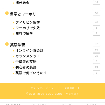
海外送金
14
50
留学とワーホリ
フィリピン留学
40
ワーホリで失敗
3
無料で留学
7
101
英語学習
オンライン英会話
29
カランメソッド
35
中級者の英語
6
初心者の英語
24
英語で何ていうの？
7
プライバシーポリシー
免責事項
2018–2026 SOLO BLOG – ソロブログ