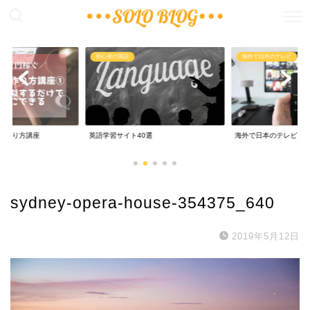
稼ぐ
初心者の英語
海外で日本のテレビ
の作り方講座
英語学習サイト40選
海外で日本のテレビ
sydney-opera-house-354375_640
2019年5月12日