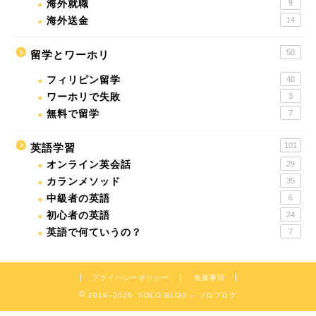
海外就職
9
海外送金
14
50
留学とワーホリ
フィリピン留学
40
ワーホリで失敗
3
無料で留学
7
101
英語学習
オンライン英会話
29
カランメソッド
35
中級者の英語
6
初心者の英語
24
英語で何ていうの？
7
プライバシーポリシー
免責事項
2018–2026 SOLO BLOG – ソロブログ