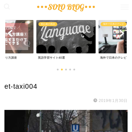
稼ぐ
初心者の英語
海外で日本のテレビ
の作り方講座
英語学習サイト40選
海外で日本のテレビ
et-taxi004
2019年1月30日