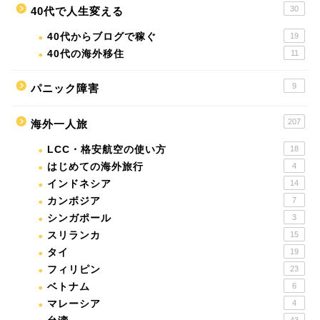
30
40代で人生変える
40代からブログで稼ぐ
19
40代の海外移住
11
9
パニック障害
207
海外一人旅
LCC・格安航空の使い方
18
はじめての海外旅行
4
インドネシア
14
カンボジア
7
シンガポール
3
スリランカ
15
タイ
19
フィリピン
23
ベトナム
6
マレーシア
4