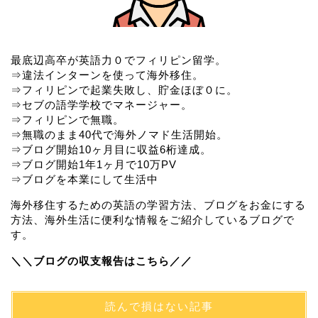
最底辺高卒が英語力０でフィリピン留学。
⇒違法インターンを使って海外移住。
⇒フィリピンで起業失敗し、貯金ほぼ０に。
⇒セブの語学学校でマネージャー。
⇒フィリピンで無職。
⇒無職のまま40代で海外ノマド生活開始。
⇒ブログ開始10ヶ月目に収益6桁達成。
⇒ブログ開始1年1ヶ月で10万PV
⇒ブログを本業にして生活中
海外移住するための英語の学習方法、ブログをお金にする
方法、海外生活に便利な情報をご紹介しているブログで
す。
＼＼ブログの収支報告はこちら／／
読んで損はない記事