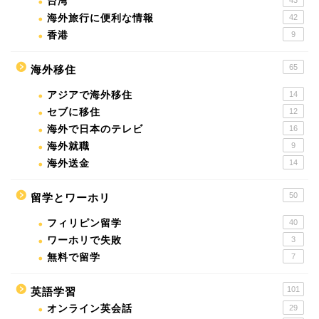
台湾
43
海外旅行に便利な情報
42
香港
9
65
海外移住
アジアで海外移住
14
セブに移住
12
海外で日本のテレビ
16
海外就職
9
海外送金
14
50
留学とワーホリ
フィリピン留学
40
ワーホリで失敗
3
無料で留学
7
101
英語学習
オンライン英会話
29