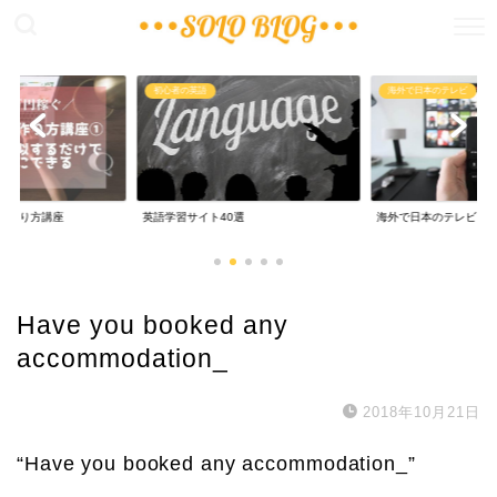
稼ぐ
初心者の英語
海外で日本のテレビ
の作り方講座
英語学習サイト40選
海外で日本のテレビ
Have you booked any
accommodation_
2018年10月21日
“Have you booked any accommodation_”