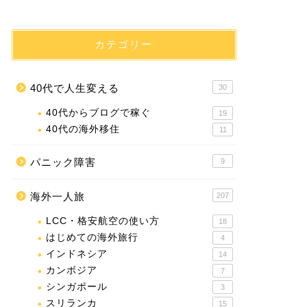
カテゴリー
40代で人生変える
30
40代からブログで稼ぐ
19
40代の海外移住
11
パニック障害
9
海外一人旅
207
LCC・格安航空の使い方
18
はじめての海外旅行
4
インドネシア
14
カンボジア
7
シンガポール
3
スリランカ
15