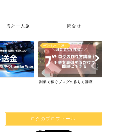
海外一人旅
問合せ
40代からブログで稼ぐ
初心者の英語
副業で稼ぐブログの作り方講座
英語学習サイト
ロクのプロフィール