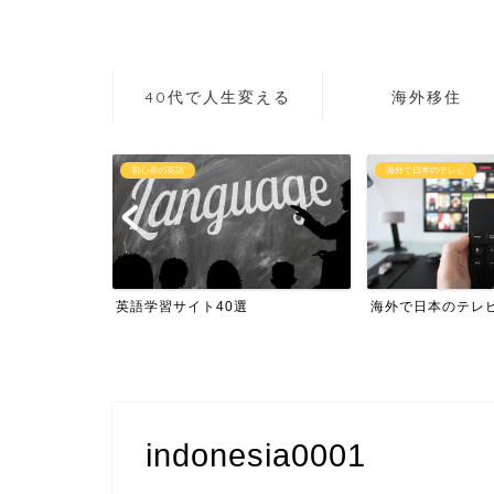
40代で人生変える
海外移住
初心者の英語
海外で日本のテレビ
作り方講座
英語学習サイト40選
海外で日本のテレ
indonesia0001