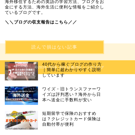
海外移住するための英語の学習方法、ブログをお
金にする方法、海外生活に便利な情報をご紹介し
ているブログです。
＼＼ブログの収支報告はこちら／／
読んで損はない記事
40代から稼ぐブログの作り方
2018–2026 SOLO BLOG – ソロブログ
｜簡単に超わかりやすく説明
しています
ワイズ・旧トランスファーワ
イズは評判悪い？海外から日
本へ送金に手数料が安い
短期留学で保険のおすすめ
は？クレジットカード保険は
自動付帯が便利