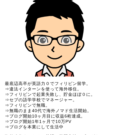
最底辺高卒が英語力０でフィリピン留学。
⇒違法インターンを使って海外移住。
⇒フィリピンで起業失敗し、貯金ほぼ０に。
⇒セブの語学学校でマネージャー。
⇒フィリピンで無職。
⇒無職のまま40代で海外ノマド生活開始。
⇒ブログ開始10ヶ月目に収益6桁達成。
⇒ブログ開始1年1ヶ月で10万PV
⇒ブログを本業にして生活中