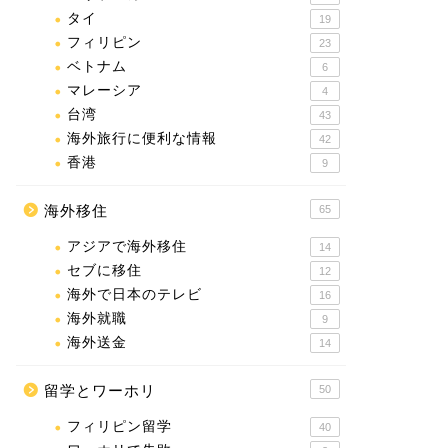
タイ
19
フィリピン
23
ベトナム
6
マレーシア
4
台湾
43
海外旅行に便利な情報
42
香港
9
海外移住
65
アジアで海外移住
14
セブに移住
12
海外で日本のテレビ
16
海外就職
9
海外送金
14
留学とワーホリ
50
フィリピン留学
40