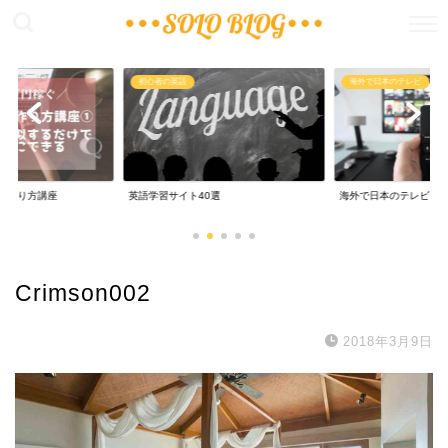
稼ぐ
初心者の英語
海外で日本のテレビ
の作り方講座
英語学習サイト40選
海外で日本のテレビ
Crimson002
2018年3月9日