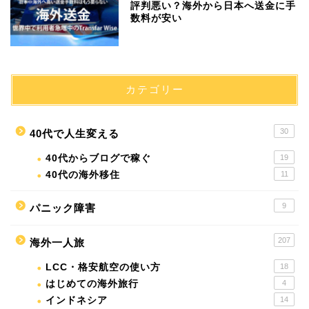
評判悪い？海外から日本へ送金に手
数料が安い
カテゴリー
30
40代で人生変える
40代からブログで稼ぐ
19
40代の海外移住
11
9
パニック障害
207
海外一人旅
LCC・格安航空の使い方
18
はじめての海外旅行
4
インドネシア
14