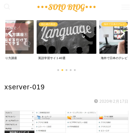
稼ぐ
初心者の英語
海外で日本のテレビ
の作り方講座
英語学習サイト40選
海外で日本のテレビ
xserver-019
2020年2月17日