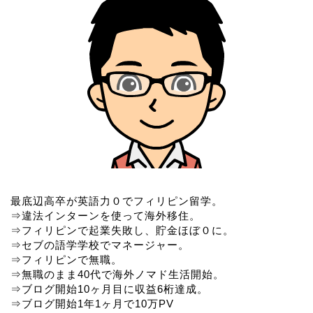
最底辺高卒が英語力０でフィリピン留学。
⇒違法インターンを使って海外移住。
⇒フィリピンで起業失敗し、貯金ほぼ０に。
⇒セブの語学学校でマネージャー。
⇒フィリピンで無職。
⇒無職のまま40代で海外ノマド生活開始。
⇒ブログ開始10ヶ月目に収益6桁達成。
⇒ブログ開始1年1ヶ月で10万PV