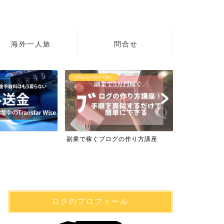
海外一人旅
問合せ
40代からブログで稼ぐ
初心者の英語
副業で稼ぐブログの作り方講座
英語学習サイト
ロクのプロフィール