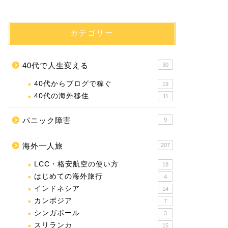
カテゴリー
40代で人生変える
30
40代からブログで稼ぐ
19
40代の海外移住
11
パニック障害
9
海外一人旅
207
LCC・格安航空の使い方
18
はじめての海外旅行
4
インドネシア
14
カンボジア
7
シンガポール
3
スリランカ
15