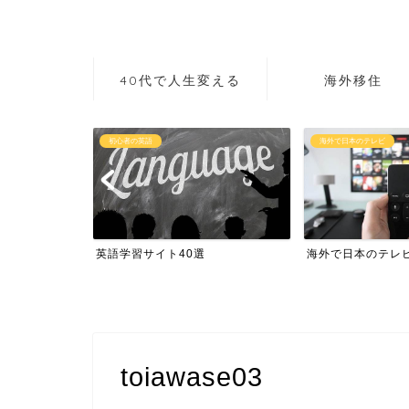
40代で人生変える
海外移住
初心者の英語
海外で日本のテレビ
作り方講座
英語学習サイト40選
海外で日本のテレ
toiawase03