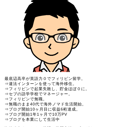
最底辺高卒が英語力０でフィリピン留学。
⇒違法インターンを使って海外移住。
⇒フィリピンで起業失敗し、貯金ほぼ０に。
⇒セブの語学学校でマネージャー。
⇒フィリピンで無職。
⇒無職のまま40代で海外ノマド生活開始。
⇒ブログ開始10ヶ月目に収益6桁達成。
⇒ブログ開始1年1ヶ月で10万PV
⇒ブログを本業にして生活中