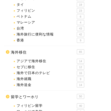
タイ
19
フィリピン
23
ベトナム
6
マレーシア
4
台湾
43
海外旅行に便利な情報
42
香港
9
海外移住
65
アジアで海外移住
14
セブに移住
12
海外で日本のテレビ
16
海外就職
9
海外送金
14
留学とワーホリ
50
フィリピン留学
40