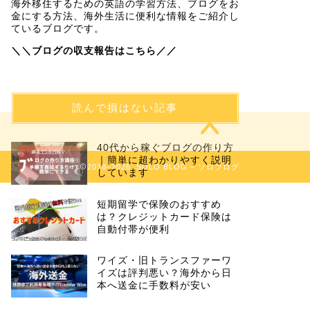
海外移住するための英語の学習方法、ブログをお
金にする方法、海外生活に便利な情報をご紹介し
ているブログです。
＼＼ブログの収支報告はこちら／／
読んで損はない記事
40代から稼ぐブログの作り方
｜簡単に超わかりやすく説明
2018–2026 SOLO BLOG – ソロブログ
しています
短期留学で保険のおすすめ
は？クレジットカード保険は
自動付帯が便利
ワイズ・旧トランスファーワ
イズは評判悪い？海外から日
本へ送金に手数料が安い