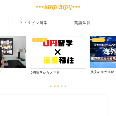
フィリピン留学
英語学習
無料で留学
海外送金
ビ
格安の海外送金
0円留学からノマド