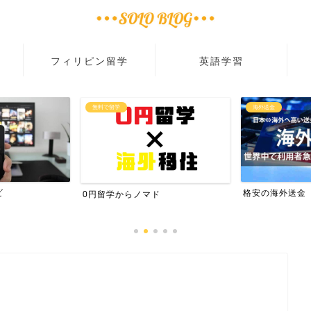
フィリピン留学
英語学習
無料で留学
海外送金
ビ
格安の海外送金
0円留学からノマド