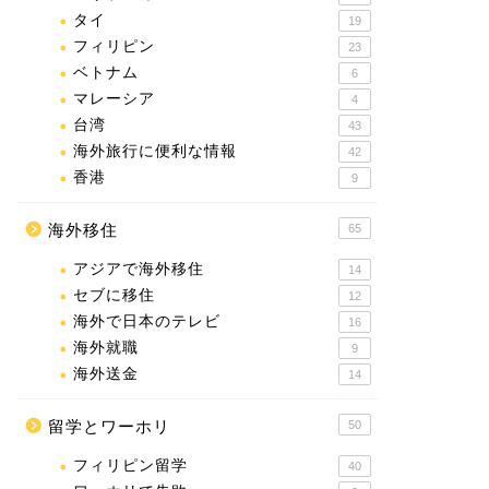
タイ
19
フィリピン
23
ベトナム
6
マレーシア
4
台湾
43
海外旅行に便利な情報
42
香港
9
海外移住
65
アジアで海外移住
14
セブに移住
12
海外で日本のテレビ
16
海外就職
9
海外送金
14
留学とワーホリ
50
フィリピン留学
40