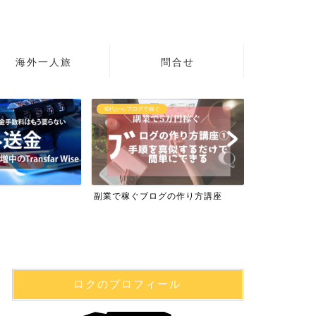
海外一人旅
問合せ
40代からブログで稼ぐ
初心者の英語
副業で稼ぐブログの作り方講座
英語学習サイト
ロクのプロフィール