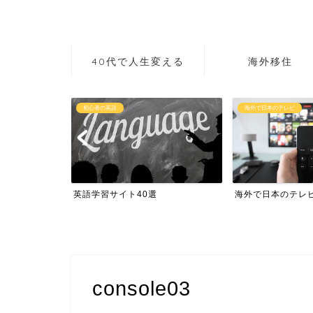
40代で人生変える
海外移住
初心者の英語
海外で日本のテレビ
作り方講座
英語学習サイト40選
海外で日本のテレ
console03