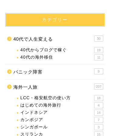
カテゴリー
40代で人生変える
30
40代からブログで稼ぐ
19
40代の海外移住
11
パニック障害
9
海外一人旅
207
LCC・格安航空の使い方
18
はじめての海外旅行
4
インドネシア
14
カンボジア
7
シンガポール
3
スリランカ
15