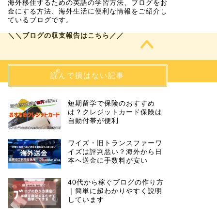
海外移住するための英語の学習方法、ブログをお
金にする方法、海外生活に便利な情報をご紹介し
ているブログです。
＼＼ブログの収支報告はこちら／／
2018–2026 SOLO BLOG – ソロブログ
読んで損はない記事
短期留学で保険のおすすめ
は？クレジットカード保険は
自動付帯が便利
ワイズ・旧トランスファーワ
イズは評判悪い？海外から日
本へ送金に手数料が安い
40代から稼ぐブログの作り方
｜簡単に超わかりやすく説明
しています