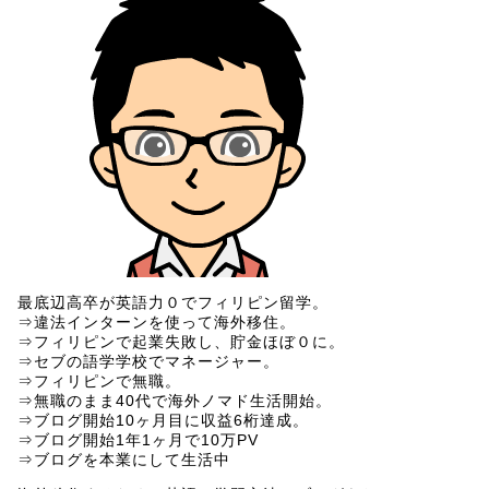
最底辺高卒が英語力０でフィリピン留学。
⇒違法インターンを使って海外移住。
⇒フィリピンで起業失敗し、貯金ほぼ０に。
⇒セブの語学学校でマネージャー。
⇒フィリピンで無職。
⇒無職のまま40代で海外ノマド生活開始。
⇒ブログ開始10ヶ月目に収益6桁達成。
⇒ブログ開始1年1ヶ月で10万PV
⇒ブログを本業にして生活中