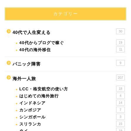
カテゴリー
30
40代で人生変える
40代からブログで稼ぐ
19
40代の海外移住
11
9
パニック障害
207
海外一人旅
LCC・格安航空の使い方
18
はじめての海外旅行
4
インドネシア
14
カンボジア
7
シンガポール
3
スリランカ
15
19