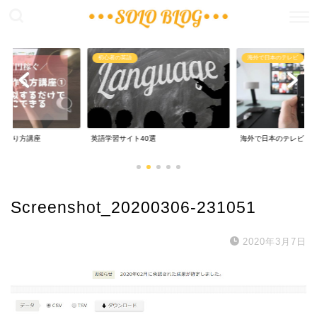
稼ぐ
初心者の英語
海外で日本のテレビ
の作り方講座
英語学習サイト40選
海外で日本のテレビ
Screenshot_20200306-231051
2020年3月7日