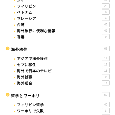
タイ
フィリピン
23
ベトナム
6
マレーシア
4
台湾
43
海外旅行に便利な情報
42
香港
9
65
海外移住
アジアで海外移住
14
セブに移住
12
海外で日本のテレビ
16
海外就職
9
海外送金
14
50
留学とワーホリ
フィリピン留学
40
ワーホリで失敗
3