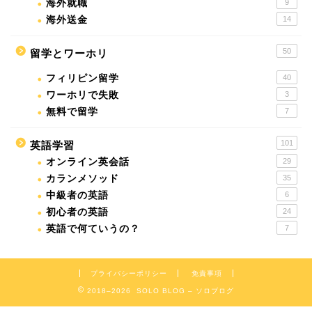
海外就職
9
海外送金
14
50
留学とワーホリ
フィリピン留学
40
ワーホリで失敗
3
無料で留学
7
101
英語学習
オンライン英会話
29
カランメソッド
35
中級者の英語
6
初心者の英語
24
英語で何ていうの？
7
プライバシーポリシー
免責事項
2018–2026 SOLO BLOG – ソロブログ