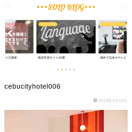
稼ぐ
初心者の英語
海外で日本のテレビ
の作り方講座
英語学習サイト40選
海外で日本のテレビ
cebucityhotel006
2018年3月10日