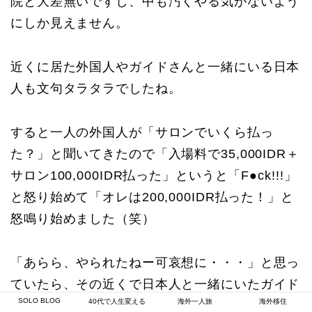
院と大差無いですし、中も汚くやる気がないよう
にしか見えません。
近くに居た外国人やガイドさんと一緒にいる日本
人も文句タラタラでしたね。
すると一人の外国人が「サロンでいくら払っ
た？」と聞いてきたので「入場料で35,000IDR＋
サロン100,000IDR払った」というと「F●ck!!!」
と怒り始めて「オレは200,000IDR払った！」と
怒鳴り始めました（笑）
「あらら、やられたねー可哀想に・・・」と思っ
ていたら、その近くで日本人と一緒にいたガイド
SOLO BLOG
40代で人生変える
海外一人旅
海外移住
さんが「本当は20,000IDRでレンタルできるんだ