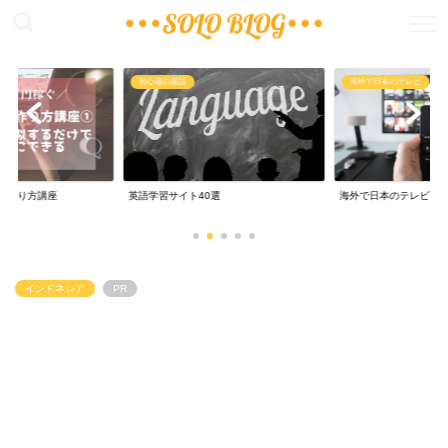
海外で日本のテレビ
無料で留学
0選
海外で日本のテレビ
0円留学からノマド
インドネシア
PR