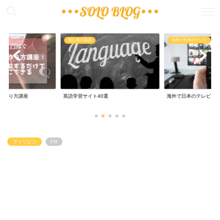
海外で日本のテレビ
無料で留学
0選
海外で日本のテレビ
0円留学からノマド
フィリピン
PR