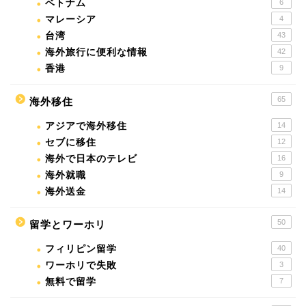
ベトナム
6
マレーシア
4
台湾
43
海外旅行に便利な情報
42
香港
9
65
海外移住
アジアで海外移住
14
セブに移住
12
海外で日本のテレビ
16
海外就職
9
海外送金
14
50
留学とワーホリ
フィリピン留学
40
ワーホリで失敗
3
無料で留学
7