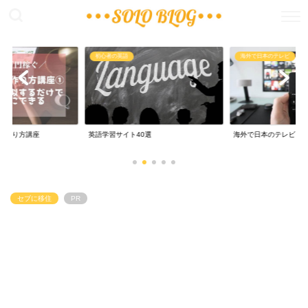
稼ぐ
初心者の英語
海外で日本のテレビ
の作り方講座
英語学習サイト40選
海外で日本のテレビ
セブに移住
PR