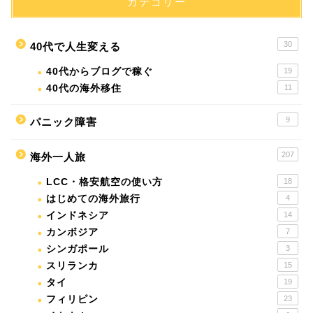
カテゴリー
30
40代で人生変える
40代からブログで稼ぐ
19
40代の海外移住
11
9
パニック障害
207
海外一人旅
LCC・格安航空の使い方
18
はじめての海外旅行
4
インドネシア
14
カンボジア
7
シンガポール
3
スリランカ
15
タイ
19
フィリピン
23