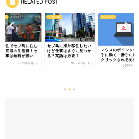
RELATED POST
に移住
セブに移住
セブに移住
外移住でセブ島に住む
セブ島に海外移住したい
マウスのポインター
の最底辺の生活費！セ
けど仕事はすぐに見つか
手に動く・勝手に画
の仕事は給料が低い
る？英語は必要？
クリックされる対処
2019年8月8日
2019年8月11日
2019年7