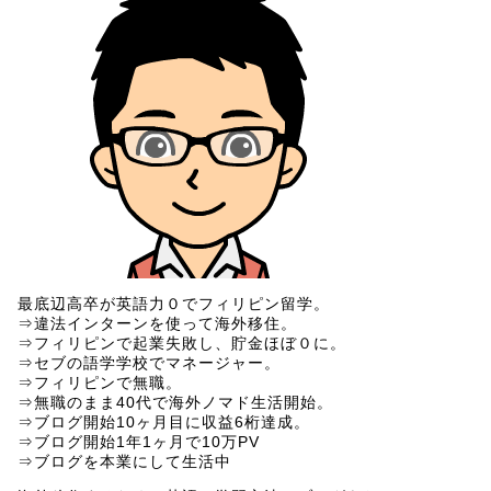
最底辺高卒が英語力０でフィリピン留学。
⇒違法インターンを使って海外移住。
⇒フィリピンで起業失敗し、貯金ほぼ０に。
⇒セブの語学学校でマネージャー。
⇒フィリピンで無職。
⇒無職のまま40代で海外ノマド生活開始。
⇒ブログ開始10ヶ月目に収益6桁達成。
⇒ブログ開始1年1ヶ月で10万PV
⇒ブログを本業にして生活中