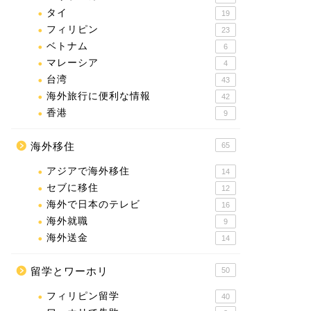
タイ
19
フィリピン
23
ベトナム
6
マレーシア
4
台湾
43
海外旅行に便利な情報
42
香港
9
海外移住
65
アジアで海外移住
14
セブに移住
12
海外で日本のテレビ
16
海外就職
9
海外送金
14
留学とワーホリ
50
フィリピン留学
40