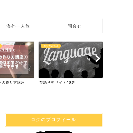
海外一人旅
問合せ
初心者の英語
海外で日本のテレ
グの作り方講座
英語学習サイト40選
海外で日本の
ロクのプロフィール