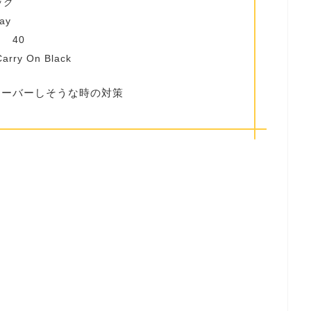
ック
ay
 40
y On Black
オーバーしそうな時の対策