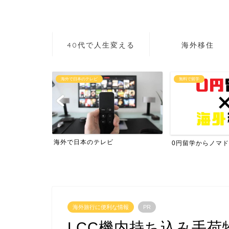
40代で人生変える
海外移住
海外で日本のテレビ
無料で留学
海外で日本のテレビ
0円留学からノマド
海外旅行に便利な情報
PR
LCC機内持ち込み手