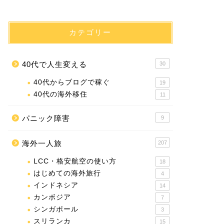
カテゴリー
40代で人生変える
30
40代からブログで稼ぐ
19
40代の海外移住
11
パニック障害
9
海外一人旅
207
LCC・格安航空の使い方
18
はじめての海外旅行
4
インドネシア
14
カンボジア
7
シンガポール
3
スリランカ
15