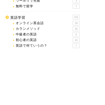
ワーホリで失敗
3
無料で留学
7
英語学習
101
オンライン英会話
29
カランメソッド
35
中級者の英語
6
初心者の英語
24
英語で何ていうの？
7