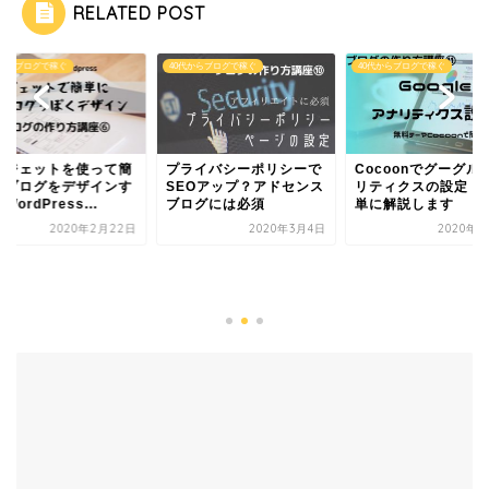
RELATED POST
代からブログで稼ぐ
40代からブログで稼ぐ
40代からブログで稼ぐ
ィジェットを使って簡
プライバシーポリシーで
Cocoonでグーグル
にブログをデザインす
SEOアップ？アドセンス
リティクスの設定・
WordPress...
ブログには必須
単に解説します
2020年2月22日
2020年3月4日
2020年3