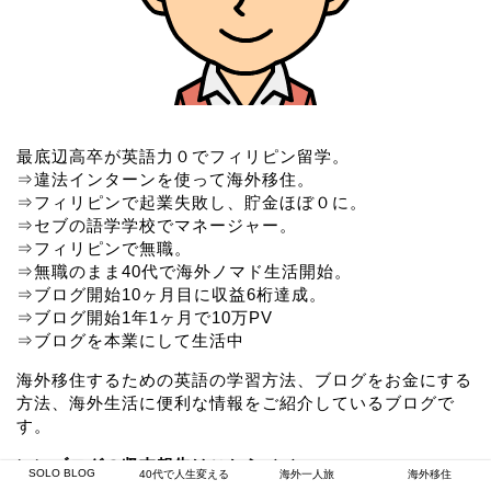
最底辺高卒が英語力０でフィリピン留学。
⇒違法インターンを使って海外移住。
⇒フィリピンで起業失敗し、貯金ほぼ０に。
⇒セブの語学学校でマネージャー。
⇒フィリピンで無職。
⇒無職のまま40代で海外ノマド生活開始。
⇒ブログ開始10ヶ月目に収益6桁達成。
⇒ブログ開始1年1ヶ月で10万PV
⇒ブログを本業にして生活中
海外移住するための英語の学習方法、ブログをお金にする
方法、海外生活に便利な情報をご紹介しているブログで
す。
＼＼ブログの収支報告はこちら／／
SOLO BLOG
40代で人生変える
海外一人旅
海外移住