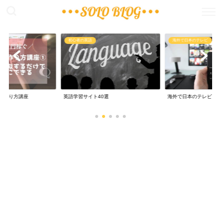
稼ぐ
初心者の英語
海外で日本のテレビ
の作り方講座
英語学習サイト40選
海外で日本のテレビ