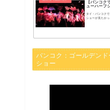
【バンコク
ューハーフ
タイ・バンコクで
ショーが見たかった
まりです！！豪華
ダンス。75分の
に圧倒されます。
ティーク・ザ・リ
です！
バンコク：ゴールデンド
ショー