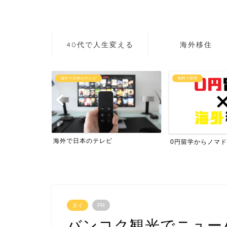
40代で人生変える
海外移住
海外で日本のテレビ
無料で留学
海外で日本のテレビ
0円留学からノマド
タイ
PR
バンコク観光でニュー