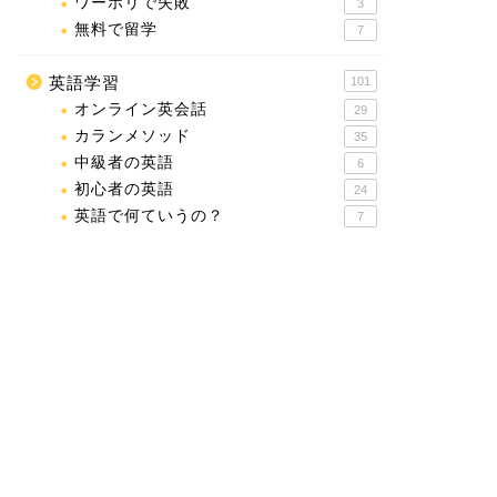
ワーホリで失敗
3
無料で留学
7
英語学習
101
オンライン英会話
29
カランメソッド
35
中級者の英語
6
初心者の英語
24
英語で何ていうの？
7