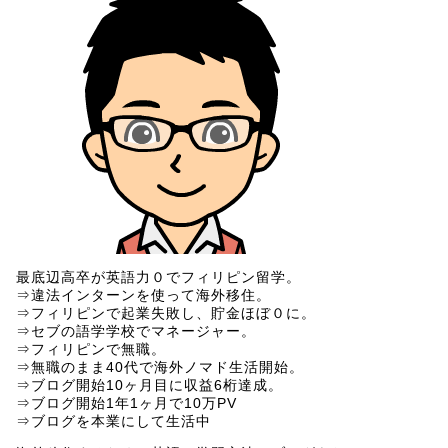
最底辺高卒が英語力０でフィリピン留学。
⇒違法インターンを使って海外移住。
⇒フィリピンで起業失敗し、貯金ほぼ０に。
⇒セブの語学学校でマネージャー。
⇒フィリピンで無職。
⇒無職のまま40代で海外ノマド生活開始。
⇒ブログ開始10ヶ月目に収益6桁達成。
⇒ブログ開始1年1ヶ月で10万PV
⇒ブログを本業にして生活中