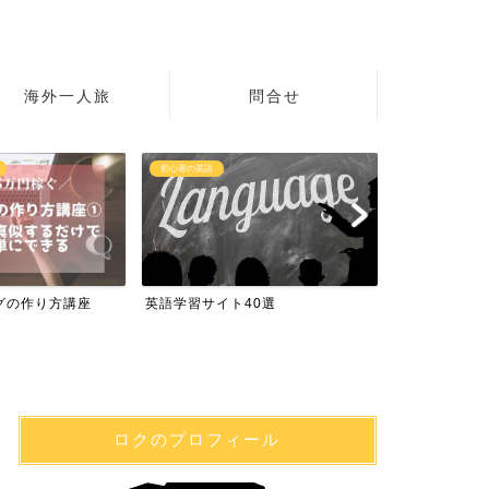
海外一人旅
問合せ
初心者の英語
海外で日本のテレ
グの作り方講座
英語学習サイト40選
海外で日本の
ロクのプロフィール