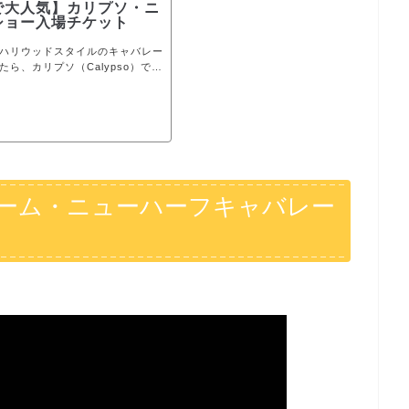
で大人気】カリプソ・ニ
ショー入場チケット
ハリウッドスタイルのキャバレー
ら、カリプソ（Calypso）で決
絢爛な衣装にトップレベルの歌と
ニューハーフ・キャバレー・ショー
人気のナイトマーケット、アジア
バーフロントの中にあるので便利
ーム・ニューハーフキャバレー