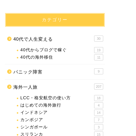
カテゴリー
40代で人生変える
30
40代からブログで稼ぐ
19
40代の海外移住
11
パニック障害
9
海外一人旅
207
LCC・格安航空の使い方
18
はじめての海外旅行
4
インドネシア
14
カンボジア
7
シンガポール
3
スリランカ
15