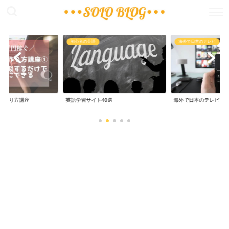
稼ぐ
初心者の英語
海外で日本のテレビ
の作り方講座
英語学習サイト40選
海外で日本のテレビ