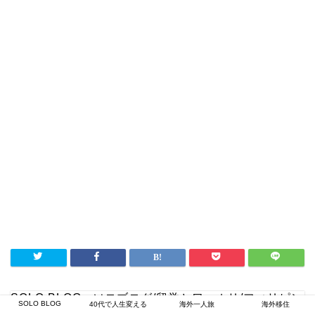
SOLO BLOG - ソロブログ
/
留学とワーホリ
/
フィリピン
SOLO BLOG
40代で人生変える
海外一人旅
海外移住
留学
/
フィリピン人のTOEICスコア・英語力＝TOEIC