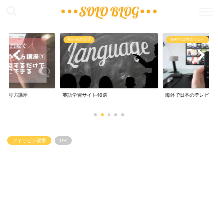
海外で日本のテレビ
無料で留学
0選
海外で日本のテレビ
0円留学からノマド
フィリピン留学
PR