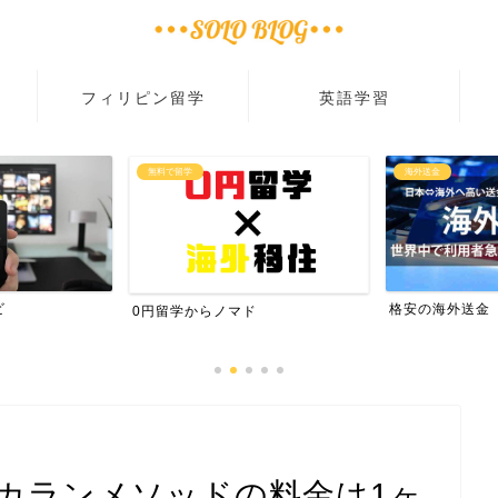
フィリピン留学
英語学習
海外送金
40代からブログで稼ぐ
格安の海外送金
副業で稼ぐブロ
カランメソッドの料金は1ヶ