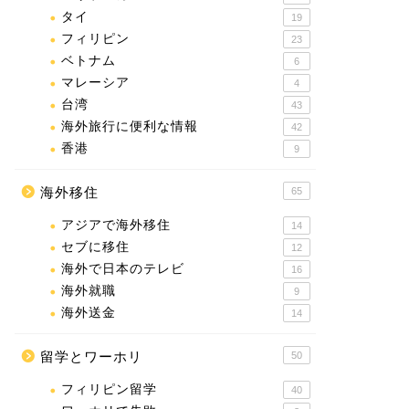
タイ
19
フィリピン
23
ベトナム
6
マレーシア
4
台湾
43
海外旅行に便利な情報
42
香港
9
海外移住
65
アジアで海外移住
14
セブに移住
12
海外で日本のテレビ
16
海外就職
9
海外送金
14
留学とワーホリ
50
フィリピン留学
40