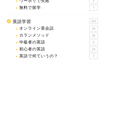
ワーホリで失敗
3
無料で留学
7
英語学習
101
オンライン英会話
29
カランメソッド
35
中級者の英語
6
初心者の英語
24
英語で何ていうの？
7