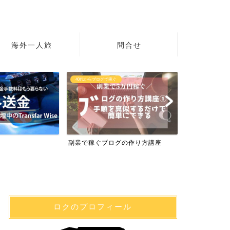
海外一人旅
問合せ
初心者の英語
海外で日本のテレ
グの作り方講座
英語学習サイト40選
海外で日本の
ロクのプロフィール