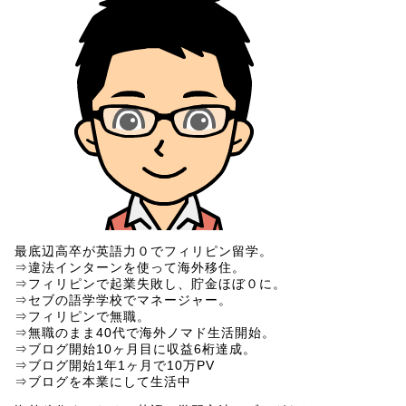
最底辺高卒が英語力０でフィリピン留学。
⇒違法インターンを使って海外移住。
⇒フィリピンで起業失敗し、貯金ほぼ０に。
⇒セブの語学学校でマネージャー。
⇒フィリピンで無職。
⇒無職のまま40代で海外ノマド生活開始。
⇒ブログ開始10ヶ月目に収益6桁達成。
⇒ブログ開始1年1ヶ月で10万PV
⇒ブログを本業にして生活中