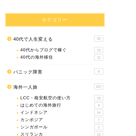
カテゴリー
40代で人生変える
30
40代からブログで稼ぐ
19
40代の海外移住
11
パニック障害
9
海外一人旅
207
LCC・格安航空の使い方
18
はじめての海外旅行
4
インドネシア
14
カンボジア
7
シンガポール
3
スリランカ
15