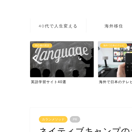
40代で人生変える
海外移住
海外で日本のテレビ
無料で留学
海外で日本のテレビ
0円留学からノマド
カランメソッド
PR
ネイティブキャンプの