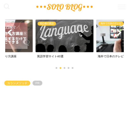
初心者の英語
海外で日本のテレビ
無料で
語学習サイト40選
海外で日本のテレビ
0円留
カランメソッド
PR